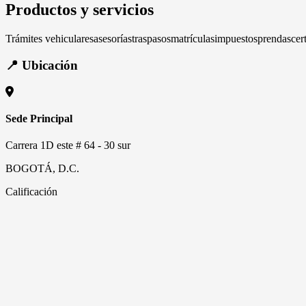
Productos y servicios
Trámites vehiculares
asesorías
traspasos
matrículas
impuestos
prendas
cer
📍 Ubicación
Sede Principal
Carrera 1D este # 64 - 30 sur
BOGOTÁ, D.C.
Calificación