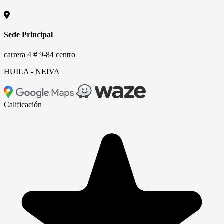
Sede Principal
carrera 4 # 9-84 centro
HUILA - NEIVA
Leaflet
|
© OpenStreetMap contributors
×
+
SURTIDOR DELA BELLEZA - carrera 4 # 9-84
Calificación
centro
−