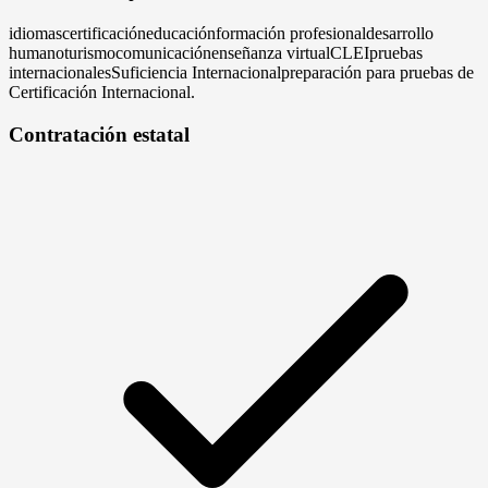
idiomas
certificación
educación
formación profesional
desarrollo
humano
turismo
comunicación
enseñanza virtual
CLEI
pruebas
internacionales
Suficiencia Internacional
preparación para pruebas de
Certificación Internacional.
Contratación estatal