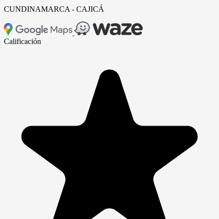
CUNDINAMARCA - CAJICÁ
Leaflet
|
© OpenStreetMap contributors
×
+
VITAH INGENIERÍA SAS - Carrera 8a # 4-27
Calificación
−