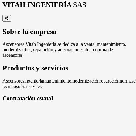
VITAH INGENIERÍA SAS
Sobre la empresa
Ascensores Vitah Ingeniería se dedica a la venta, mantenimiento,
modernización, reparación y adecuaciones de la norma de
ascensores
Productos y servicios
Ascensores
ingeniería
mantenimiento
modernización
reparación
normas
e
técnicos
obras civiles
Contratación estatal