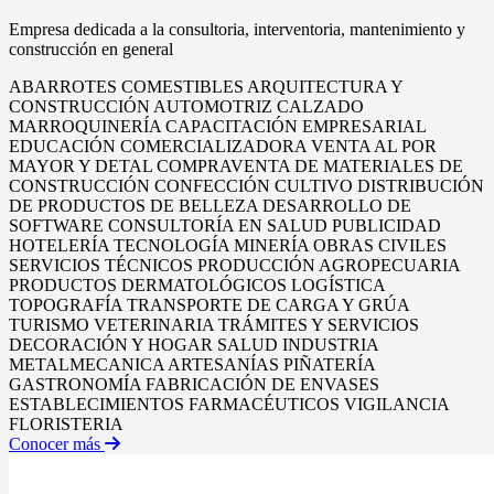
Empresa dedicada a la consultoria, interventoria, mantenimiento y
construcción en general
ABARROTES
COMESTIBLES
ARQUITECTURA Y
CONSTRUCCIÓN
AUTOMOTRIZ
CALZADO
MARROQUINERÍA
CAPACITACIÓN EMPRESARIAL
EDUCACIÓN
COMERCIALIZADORA
VENTA AL POR
MAYOR Y DETAL
COMPRAVENTA DE MATERIALES DE
CONSTRUCCIÓN
CONFECCIÓN
CULTIVO
DISTRIBUCIÓN
DE PRODUCTOS DE BELLEZA
DESARROLLO DE
SOFTWARE
CONSULTORÍA EN SALUD
PUBLICIDAD
HOTELERÍA
TECNOLOGÍA
MINERÍA
OBRAS CIVILES
SERVICIOS TÉCNICOS
PRODUCCIÓN AGROPECUARIA
PRODUCTOS DERMATOLÓGICOS
LOGÍSTICA
TOPOGRAFÍA
TRANSPORTE DE CARGA Y GRÚA
TURISMO
VETERINARIA
TRÁMITES Y SERVICIOS
DECORACIÓN Y HOGAR
SALUD
INDUSTRIA
METALMECANICA
ARTESANÍAS
PIÑATERÍA
GASTRONOMÍA
FABRICACIÓN DE ENVASES
ESTABLECIMIENTOS FARMACÉUTICOS
VIGILANCIA
FLORISTERIA
Conocer más